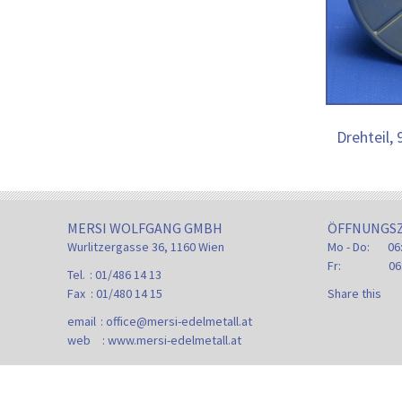
Drehteil,
MERSI WOLFGANG GMBH
ÖFFNUNGSZ
Wurlitzergasse 36, 1160 Wien
Mo - Do:
06
Fr:
06
Tel.
: 01/486 14 13
Fax
: 01/480 14 15
Share this
email
:
office@mersi-edelmetall.at
web
: www.mersi-edelmetall.at