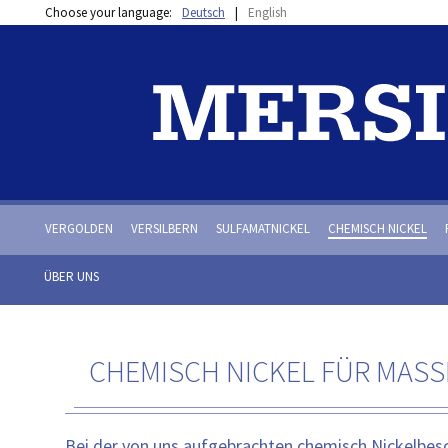
Choose your language:
Deutsch
|
English
VERGOLDEN
VERSILBERN
SULFAMATNICKEL
CHEMISCH NICKEL
ÜBER UNS
CHEMISCH NICKEL FÜR MASSE
Bei der von uns aufgebrachten chemisch Nickelbesc